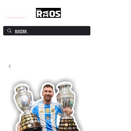
Mate Culture Europe / Mate europeo por
excelencia