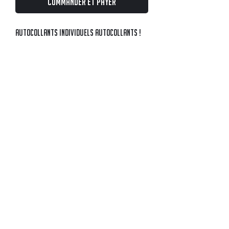
Commander et payer
Autocollants individuels autocollants !
Taille idéale pour les coller dans le
thermos : 6x6.
BRANCHES MATES BCN
En Europa desde ©2021
Founded in Barcelona – Inspired by Argentina
matesramosbcn@gmail.com
política de