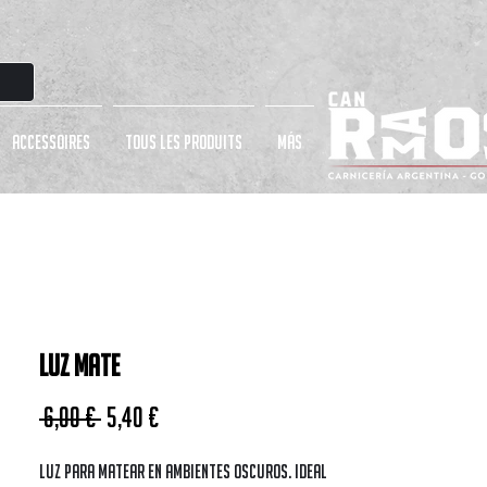
ACCESSOIRES
TOUS LES PRODUITS
más
Luz mate
Prix original
Prix promotionnel
 6,00 € 
5,40 €
Luz para matear en ambientes oscuros. Ideal