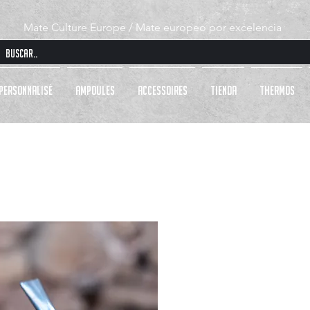
Mate Culture Europe / Mate europeo por excelencia
PERSONNALISÉ
AMPOULES
ACCESSOIRES
Tienda
THERMOS