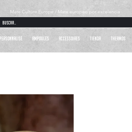
Mate Culture Europe / Mate europeo por excelencia
PERSONNALISÉ
AMPOULES
ACCESSOIRES
Tienda
THERMOS