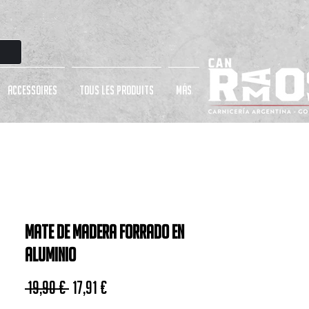
ACCESSOIRES
TOUS LES PRODUITS
más
Mate de Madera Forrado en
Aluminio
Prix original
Prix promotionnel
 19,90 € 
17,91 €