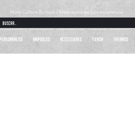
Mate Culture Europe / Mate europeo por excelencia
PERSONNALISÉ
AMPOULES
ACCESSOIRES
Tienda
THERMOS