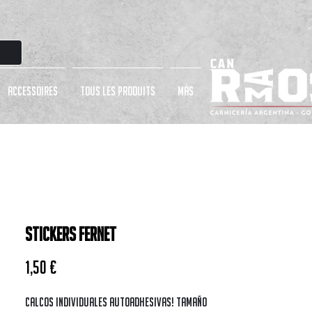
ACCESSOIRES
TOUS LES PRODUITS
más
STICKERS FERNET
Prix
1,50 €
Calcos individuales autoadhesivas! Tamaño