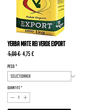
Yerba Mate Rei Verde Export
Prix original
Prix promotionnel
 5,00 € 
4,75 €
Peso
*
Quantité
*